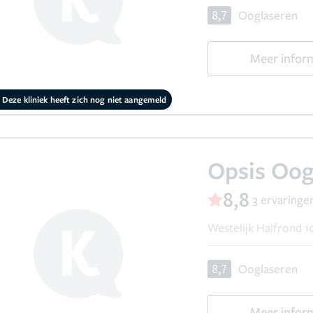
8,7
Ooglaseren
Meer infor
Deze kliniek heeft zich nog niet aangemeld
Opsis Oog
8,8
3 ervaringe
Westelijk Halfrond 1
8,7
Ooglaseren
Meer infor