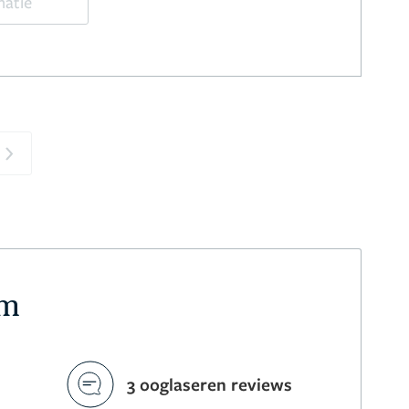
matie
Next
um
3 ooglaseren reviews