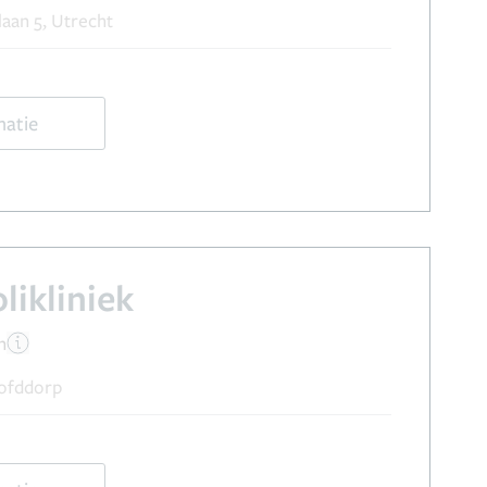
aan 5, Utrecht
matie
ikliniek
n
ofddorp