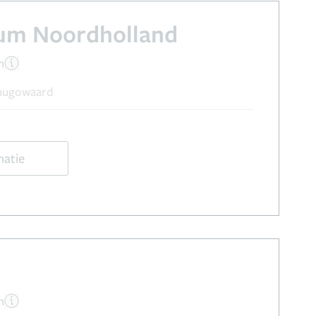
um Noordholland
n
rhugowaard
matie
n