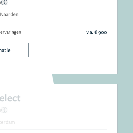
n
, Naarden
v.a. € 900
 ervaringen
matie
elect
n
terdam