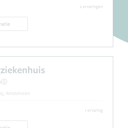
2 ervaringen
matie
ziekenhuis
n
05, Amstelveen
1 ervaring
matie