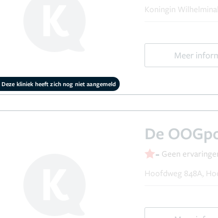
Koningin Wilhelminal
Meer infor
Deze kliniek heeft zich nog niet aangemeld
De OOGpol
-
Geen ervaringe
Hoofdweg 848A, Ho