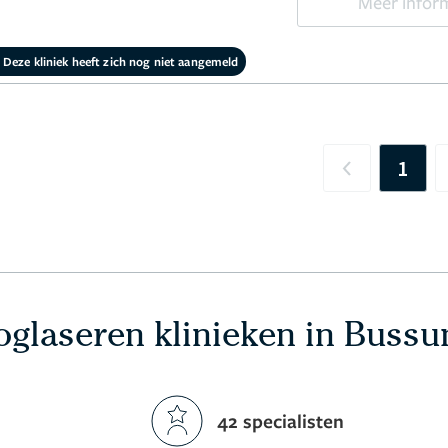
Meer infor
Deze kliniek heeft zich nog niet aangemeld
1
Previous
glaseren klinieken in Buss
42 specialisten