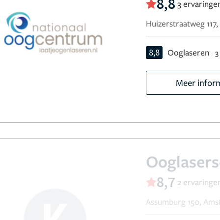
8,8
3 ervaringe
Huizerstraatweg 117
8,8
Ooglaseren
3
Meer infor
Ooglasers
8,7
2 ervaringe
Assumburg 150, Ams