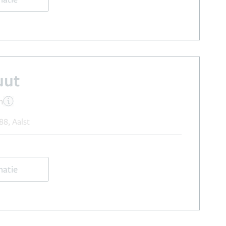
uut
n
8, Aalst
matie