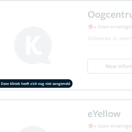
Oogcentr
-
Geen ervaringe
Gildestraat 10, Hee
Meer infor
Deze kliniek heeft zich nog niet aangemeld
eYellow
-
Geen ervaringe