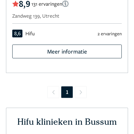
8,9
131 ervaringen
Zandweg 139, Utrecht
8,6
Hifu
2 ervaringen
Meer informatie
1
Previous
Next
Hifu klinieken in Bussum