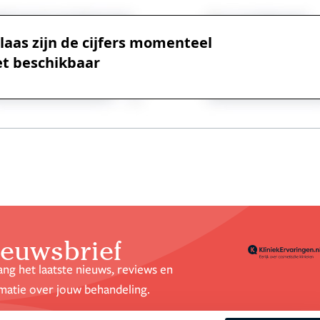
laas zijn de cijfers momenteel
et beschikbaar
euwsbrief
ng het laatste nieuws, reviews en
matie over jouw behandeling.