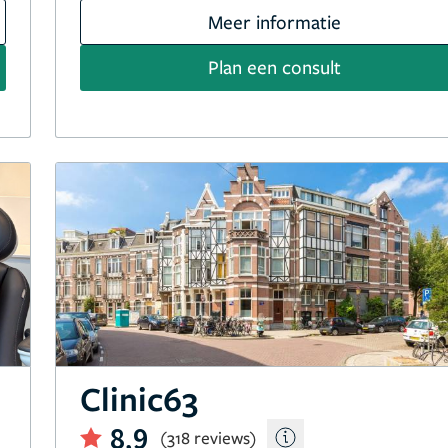
Meer informatie
Plan een consult
Clinic63
8,9
(318 reviews)