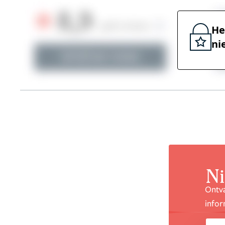
He
ni
Ni
Ontva
infor