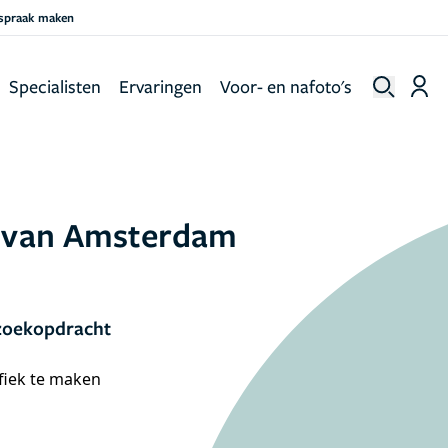
fspraak maken
Specialisten
Ervaringen
Voor- en nafoto's
g van Amsterdam
 zoekopdracht
ifiek te maken