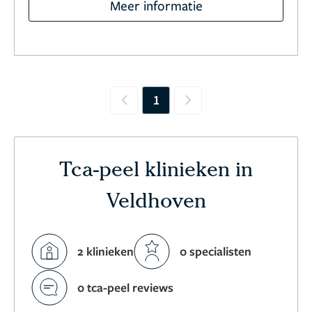
Meer informatie
1
Previous
Next
Tca-peel klinieken in
Veldhoven
2 klinieken
0 specialisten
0 tca-peel reviews