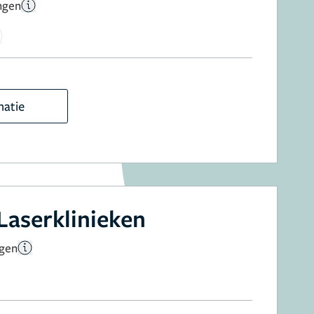
ngen
matie
Laserklinieken
ngen