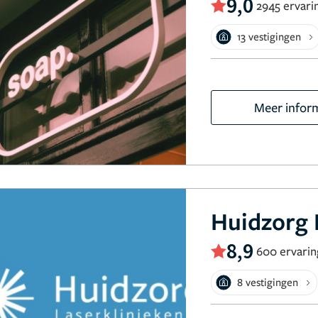
9,0
2945 ervari
13 vestigingen
Meer infor
Huidzorg 
8,9
600 ervari
8 vestigingen