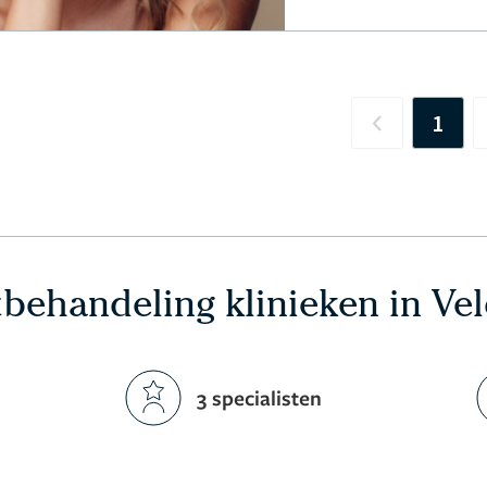
1
Previous
behandeling klinieken in Ve
3 specialisten