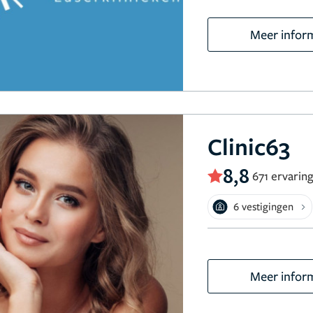
Meer infor
Clinic63
8,8
671 ervarin
6 vestigingen
Meer infor