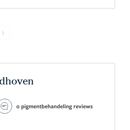
Next
ldhoven
0 pigmentbehandeling reviews