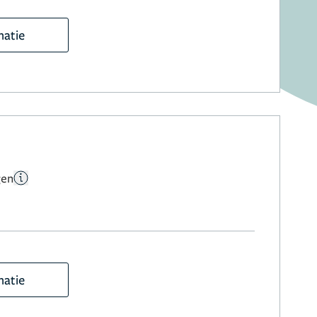
matie
gen
matie