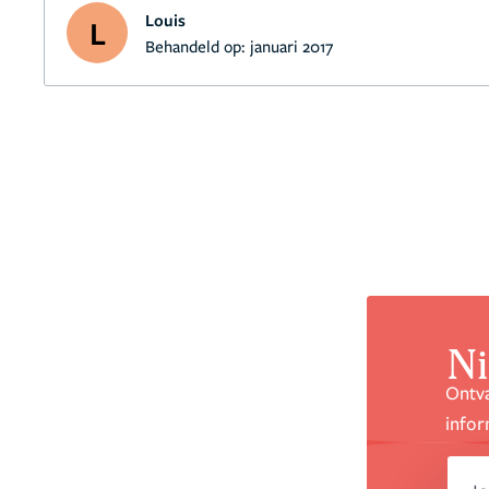
Louis
L
Behandeld op:
januari 2017
Ni
Ontva
infor