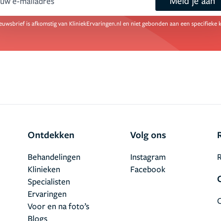
Meld je aan
ail
euwsbrief is afkomstig van KliniekErvaringen.nl en niet gebonden aan een specifieke k
Ontdekken
Volg ons
Behandelingen
Instagram
R
Klinieken
Facebook
Specialisten
Ervaringen
Voor en na foto’s
Blogs