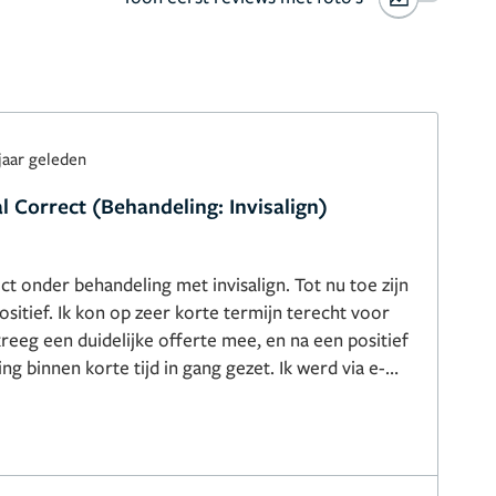
jaar geleden
 Correct (Behandeling: Invisalign)
ect onder behandeling met invisalign. Tot nu toe zijn
ositief. Ik kon op zeer korte termijn terecht voor
reeg een duidelijke offerte mee, en na een positief
ing binnen korte tijd in gang gezet. Ik werd via e-
houden van de voortgang van de bestelling. Het
tgericht en vriendelijk. Wat ik heel prettig vind aan
 hij veel ruimte laat voor de wens van de klant. Het
maal perfect te worden. De keuze is aan de klant: