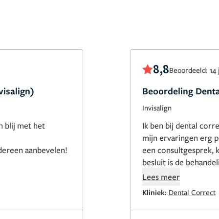
8,8
Beoordeeld: 14 
visalign)
Beoordeling Dental
Invisalign
 blij met het
Ik ben bij dental corr
mijn ervaringen erg p
 iedereen aanbevelen!
een consultgesprek, k
besluit is de behandel
mail op de hoogte ge
Lees meer
personeel is zeer klan
Kliniek:
Dental Correct
de orthodontist is dat
gebit hoeft niet hele