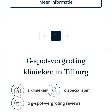
Meer informatie
1
Previous
Next
G-spot-vergroting
klinieken in Tilburg
1 klinieken
0 specialisten
0 g-spot-vergroting reviews