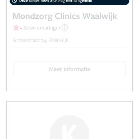
Deze kliniek heeft zich nog niet aangemeld
Mondzorg Clinics Waalwijk
-
Geen ervaringen
Grotestraat 74, Waalwijk
Meer informatie