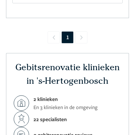
1
Previous
Next
Gebitsrenovatie klinieken
in 's-Hertogenbosch
2 klinieken
En 3 klinieken in de omgeving
22 specialisten
0 gebitsrenovatie reviews