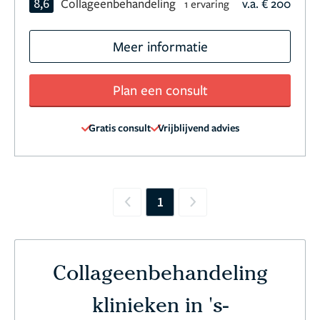
8,6
Collageenbehandeling
v.a. € 200
1 ervaring
Meer informatie
Plan een consult
Gratis consult
Vrijblijvend advies
1
Previous
Next
Collageenbehandeling
klinieken in 's-