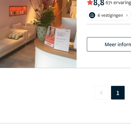
8,8
671 ervarin
6 vestigingen
Meer infor
1
Previous