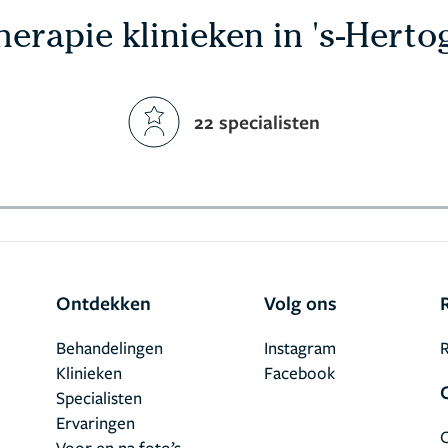
erapie klinieken in 's-Hert
22 specialisten
Ontdekken
Volg ons
Behandelingen
Instagram
R
Klinieken
Facebook
Specialisten
Ervaringen
Voor en na foto’s