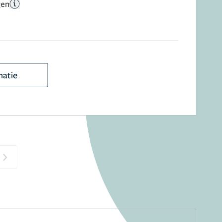
gen
matie
Next