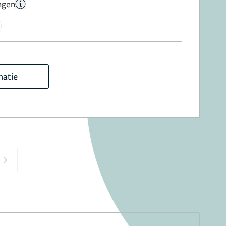
ngen
matie
Next