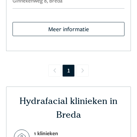
Ginnekenweg 8, Breda
Meer informatie
1
Previous
Next
Hydrafacial klinieken in
Breda
1 klinieken