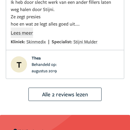
Ik heb door slecht werk van een ander fillers laten
kreeg ik een gratis wenkbrauwlift bij. Kortom, ik zou
weg halen door Stijni.
Dr. Stijni Mulder zeker aanraden!
Ze zegt presies
hoe en wat ze legt alles goed uit.
Ze is klantvriendelijk en zeer vak kundig .
Lees meer
Mocht voor de tweede keer terug komen en daar
|
Kliniek:
Skinmedix
Specialist:
Stijni Mulder
betaalde ik niks voor(omdat het zeer hardnekkige
bultjes waren)
Dus ben ook zeer tevreden over de
Thea
service.
Mij gaat ze nog een keer zien maar dan voor
T
Behandeld op:
fillers te plaatsen.
augustus 2019
Alle 2 reviews lezen