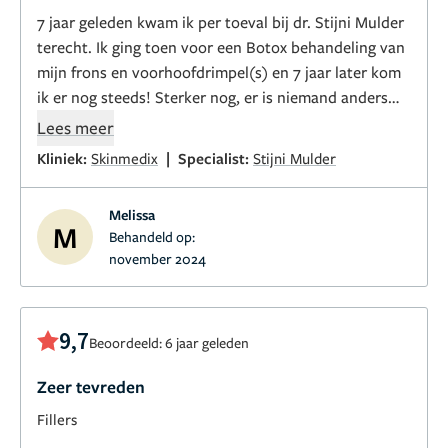
7 jaar geleden kwam ik per toeval bij dr. Stijni Mulder
terecht. Ik ging toen voor een Botox behandeling van
mijn frons en voorhoofdrimpel(s) en 7 jaar later kom
ik er nog steeds! Sterker nog, er is niemand anders
die ik zou vertrouwen dan dr. Stijni Mulder. Inmiddels
Lees meer
ben ik behoorlijk wat Botox- en filler (traangoot en
|
Kliniek:
Skinmedix
Specialist:
Stijni Mulder
lip) behandelingen verder. Ik ben extreem bang voor
naalden, maar dr. Stijni Mulder weet mij altijd op mijn
Melissa
gemak te stellen. Ook geeft ze duidelijk aan wat ze
M
Behandeld op:
doet en waarom. Ik krijg altijd complimenten over
november 2024
mijn uiterlijk en dan met name dat het niet opvalt dat
ik cosmetische behandelingen heb laten uitvoeren.
Dr. Stijni Mulder is altijd eerlijk in haar advies en
9,7
Beoordeeld: 6 jaar geleden
professionele mening of een behandeling nodig is. De
Botox werkt bij mij gemiddeld 6 maanden en de fillers
Zeer tevreden
blijven 9 tot 12 maanden goed zitten. Mijn laatste
Fillers
behandeling was voor Botox frons +
voorhoofdrimpels + traangoot filler á €525 en daar