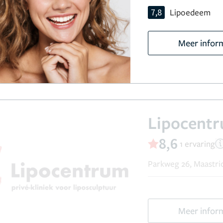
7,8
Lipoedeem
Meer infor
Lipocentr
8,6
1 ervaring
Parkweg 26, Maastri
Meer infor