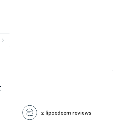
Next
t
2 lipoedeem reviews