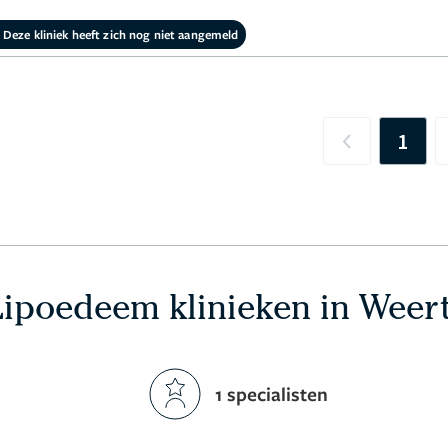
Deze kliniek heeft zich nog niet aangemeld
1
Previous
Lipoedeem klinieken in Weer
1 specialisten