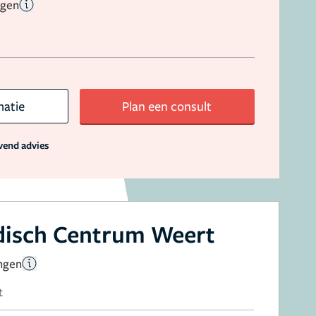
ngen
matie
Plan een consult
jvend advies
disch Centrum Weert
ingen
t