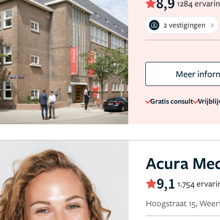
8,9
1284 ervari
2 vestigingen
Meer infor
Gratis consult
Vrijbli
Acura Me
9,1
1.754 ervar
Hoogstraat 15, Weer