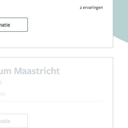
2 ervaringen
matie
um Maastricht
cht
matie