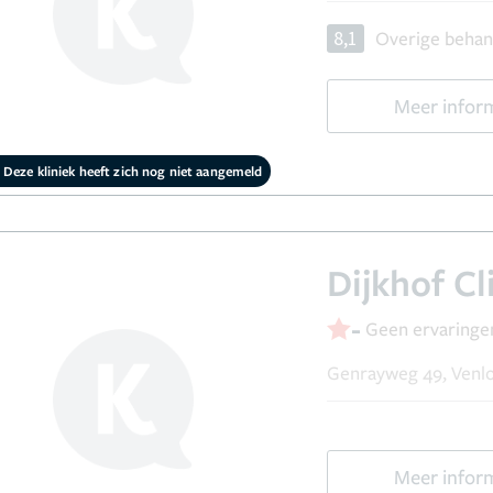
8,1
Overige behan
Meer infor
Deze kliniek heeft zich nog niet aangemeld
Dijkhof Cl
-
Geen ervaringe
Genrayweg 49, Venl
Meer infor