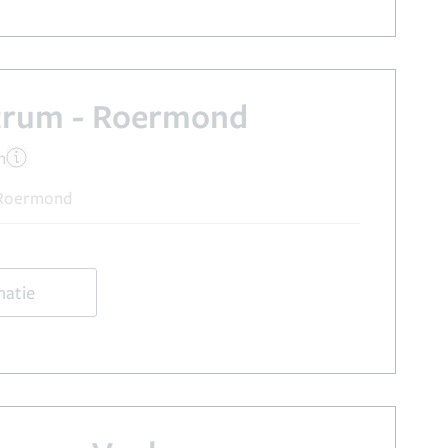
trum - Roermond
n
, Roermond
matie