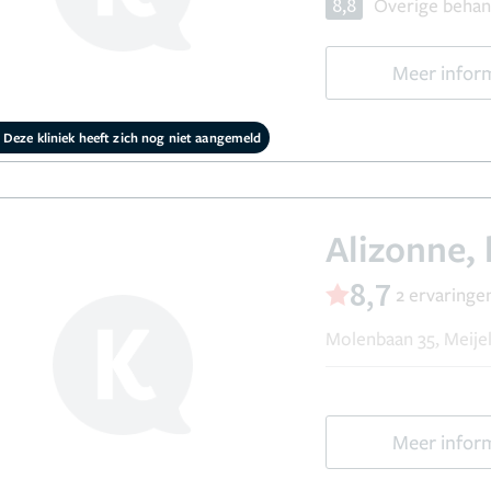
8,8
Overige behan
Meer infor
Deze kliniek heeft zich nog niet aangemeld
Alizonne, 
8,7
2 ervaringe
Molenbaan 35, Meije
Meer infor