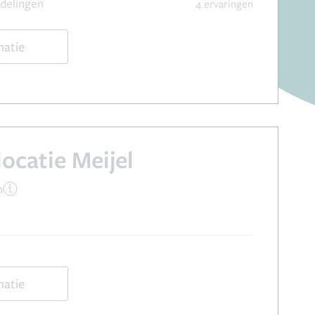
delingen
4 ervaringen
matie
locatie Meijel
n
l
matie