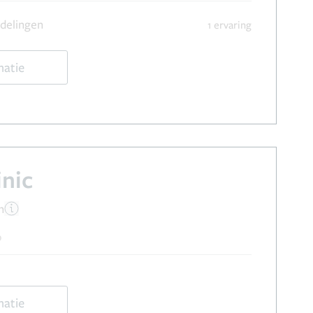
delingen
1 ervaring
matie
inic
n
o
matie