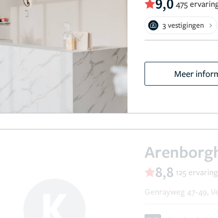
9,0
475 ervarin
3 vestigingen
Meer infor
Arenborg
8,8
125 ervarin
Genrayweg 47-49, V