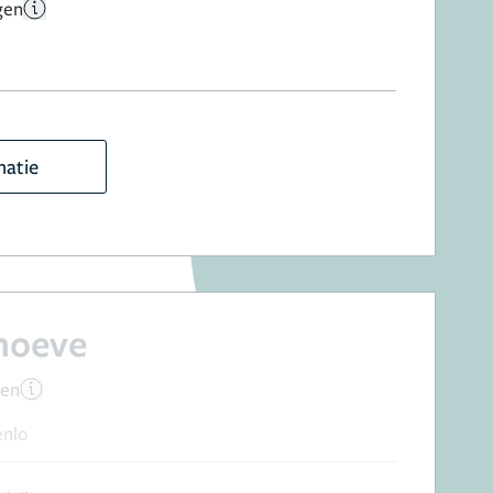
gen
matie
hoeve
gen
enlo