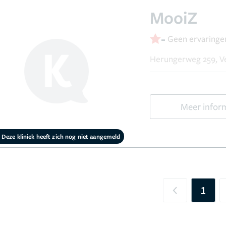
MooiZ
-
Geen ervaringe
Herungerweg 259, V
Meer infor
Deze kliniek heeft zich nog niet aangemeld
1
Previous