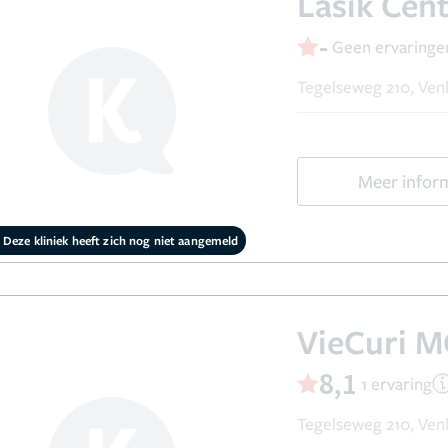
Lasik Cen
-
Geen ervaringe
Tegelseweg 210, Ven
Meer infor
Deze kliniek heeft zich nog niet aangemeld
VieCuri 
8,1
1 ervaring
Tegelseweg 210, Ven