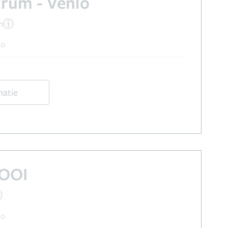
trum - Venlo
n
lo
matie
MOOI
lo