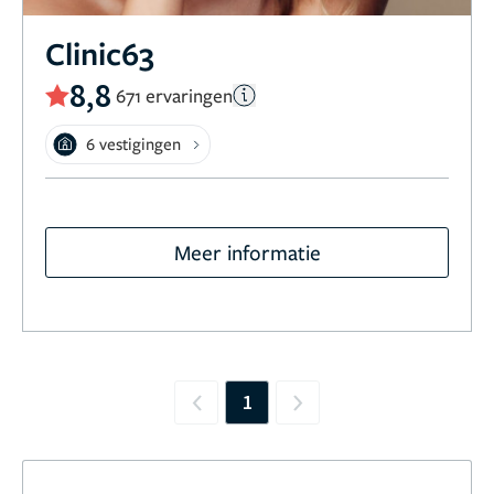
Clinic63
8,8
671 ervaringen
6 vestigingen
Meer informatie
1
Previous
Next