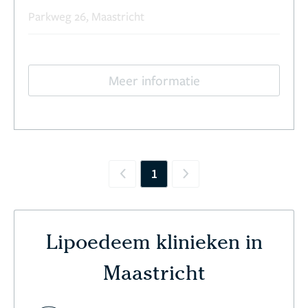
Parkweg 26, Maastricht
Meer informatie
1
Previous
Next
Lipoedeem klinieken in
Maastricht