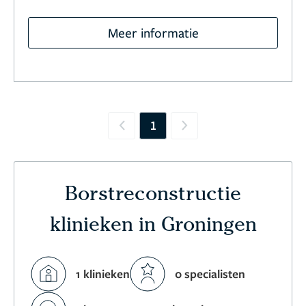
Meer informatie
1
Previous
Next
Borstreconstructie
klinieken in Groningen
1 klinieken
0 specialisten