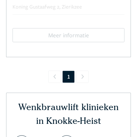
Koning Gustaafweg 2, Zierikzee
Meer informatie
1
Previous
Next
Wenkbrauwlift klinieken
in Knokke-Heist