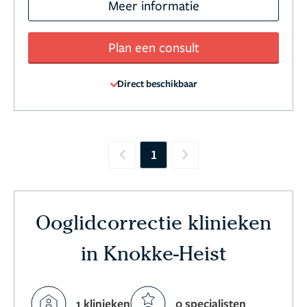
Meer informatie
Plan een consult
Direct beschikbaar
1
Previous
Next
Ooglidcorrectie klinieken
in Knokke-Heist
1 klinieken
0 specialisten