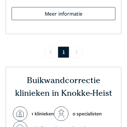
Meer informatie
1
Previous
Next
Buikwandcorrectie
klinieken in Knokke-Heist
1 klinieken
0 specialisten