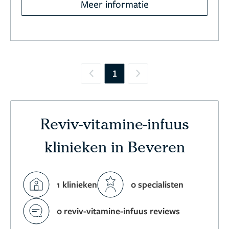
Meer informatie
1
Previous
Next
Reviv-vitamine-infuus
klinieken in Beveren
1 klinieken
0 specialisten
0 reviv-vitamine-infuus reviews