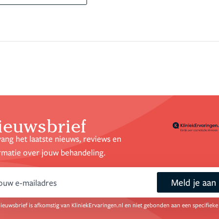
ieuwsbrief
ang het laatste nieuws, reviews en
rmatie over jouw behandeling.
Meld je aan
mail
ieuwsbrief is afkomstig van KliniekErvaringen.nl en niet gebonden aan een specifieke 