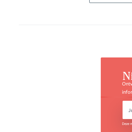
N
Ontv
info
e
Deze n