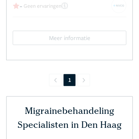
-
Geen ervaringen
Meer informatie
1
Previous
Next
Migrainebehandeling
Specialisten in Den Haag