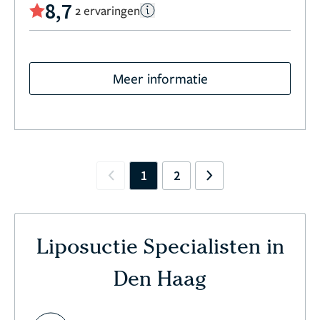
8,7
2 ervaringen
Meer informatie
1
2
Previous
Next
Liposuctie Specialisten in
Den Haag