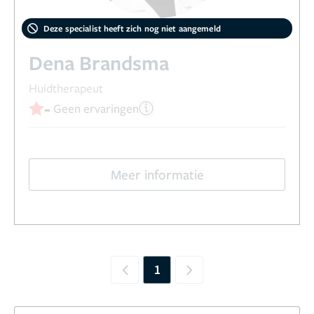
Deze specialist heeft zich nog niet aangemeld
Dena Brandsma
Huidtherapeut
-
Geen ervaringen
Meer informatie
1
Previous
Next