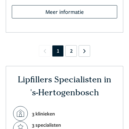
Meer informatie
1
2
Previous
Next
Lipfillers Specialisten in
's-Hertogenbosch
3 klinieken
3 specialisten