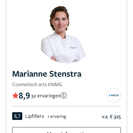
Marianne Stenstra
Cosmetisch arts KNMG
8,9
32 ervaringen
8,7
Lipfillers
v.a. € 325
1 ervaring