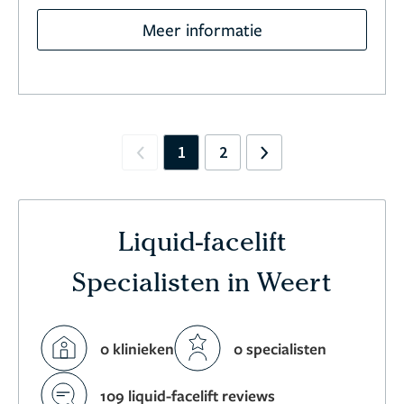
Meer informatie
1
2
Previous
Next
Liquid-facelift
Specialisten in Weert
0 klinieken
0 specialisten
109 liquid-facelift reviews