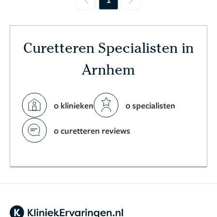
Previous
Next
Curetteren Specialisten in
Arnhem
0 klinieken
0 specialisten
0 curetteren reviews