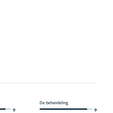
De behandeling
9
9