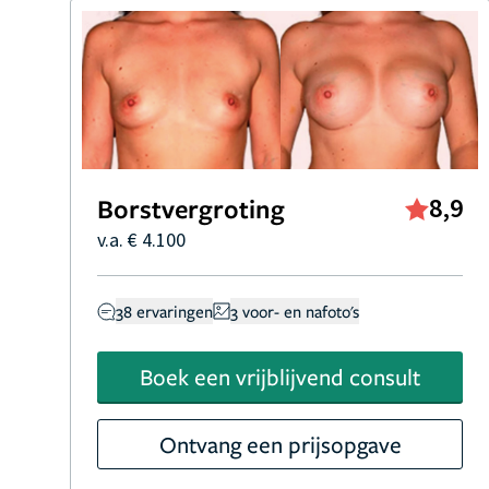
Borstvergroting
8,9
v.a. € 4.100
38 ervaringen
3 voor- en nafoto's
Boek een vrijblijvend consult
Ontvang een prijsopgave