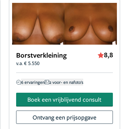
Borstverkleining
8,8
v.a. € 5.550
6 ervaringen
2 voor- en nafoto's
Boek een vrijblijvend consult
Ontvang een prijsopgave