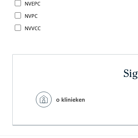
NVEPC
NVPC
NVVCC
Sig
0 klinieken