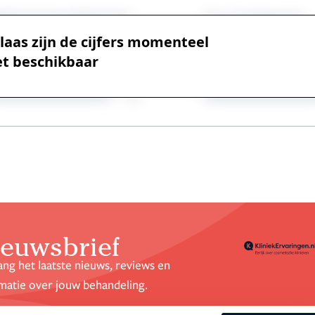
laas zijn de cijfers momenteel
et beschikbaar
euwsbrief
ng het laatste nieuws, reviews en
matie over jouw behandeling.