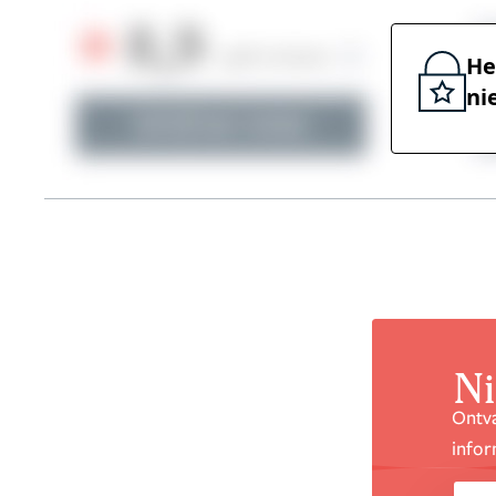
He
ni
Ni
Ontva
infor