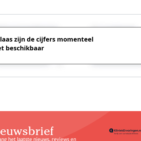
laas zijn de cijfers momenteel
et beschikbaar
euwsbrief
ng het laatste nieuws, reviews en