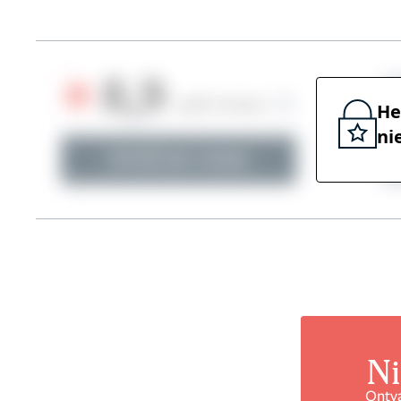
He
ni
Ni
Ontva