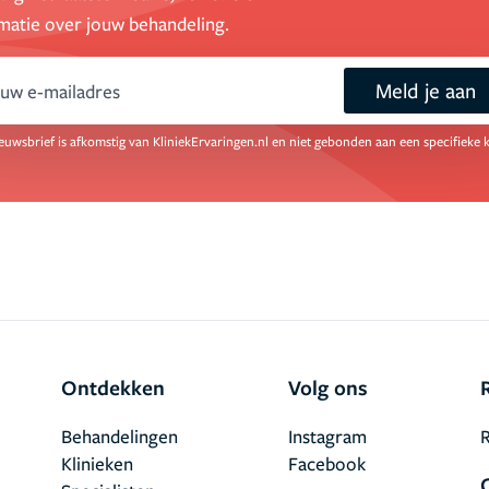
matie over jouw behandeling.
Meld je aan
ail
euwsbrief is afkomstig van KliniekErvaringen.nl en niet gebonden aan een specifieke k
Ontdekken
Volg ons
Behandelingen
Instagram
R
Klinieken
Facebook