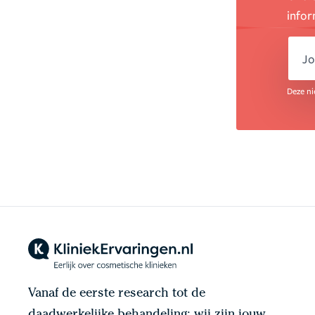
infor
em
Deze ni
Vanaf de eerste research tot de
daadwerkelijke behandeling: wij zijn jouw