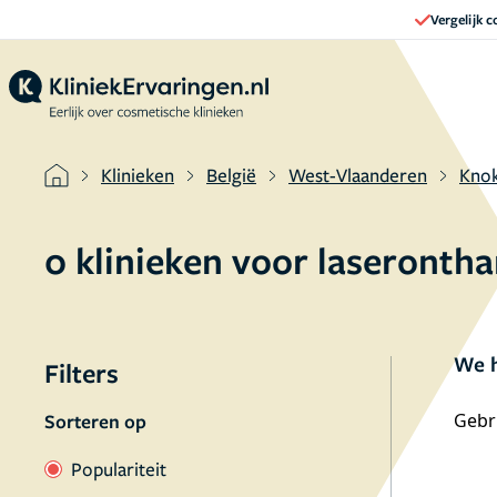
Vergelijk 
Klinieken
België
West-Vlaanderen
Knok
0 klinieken voor laseronth
We h
Filters
Sorteren op
Gebru
Populariteit