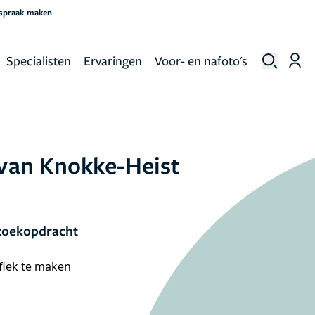
fspraak maken
Specialisten
Ervaringen
Voor- en nafoto's
 van Knokke-Heist
 zoekopdracht
ifiek te maken