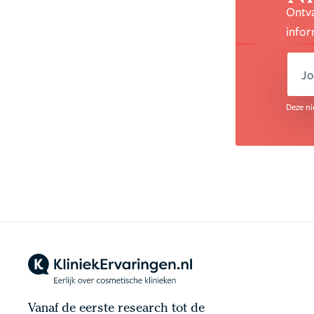
Ontva
infor
em
Deze ni
Vanaf de eerste research tot de