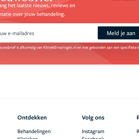
ng het laatste nieuws, reviews en
matie over jouw behandeling.
Meld je aan
ail
euwsbrief is afkomstig van KliniekErvaringen.nl en niet gebonden aan een specifieke k
Ontdekken
Volg ons
Behandelingen
Instagram
R
Klinieken
Facebook