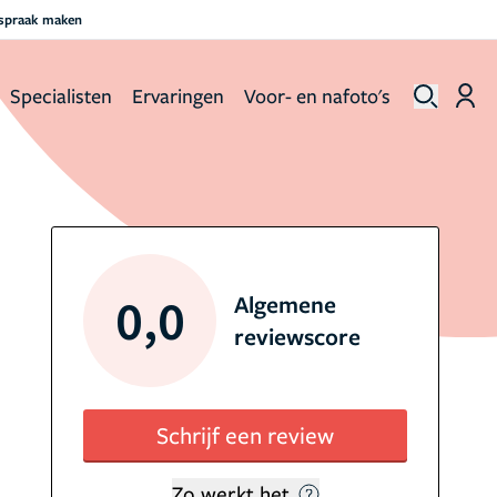
fspraak maken
Specialisten
Ervaringen
Voor- en nafoto's
0,0
Algemene
reviewscore
Schrijf een review
Zo werkt het