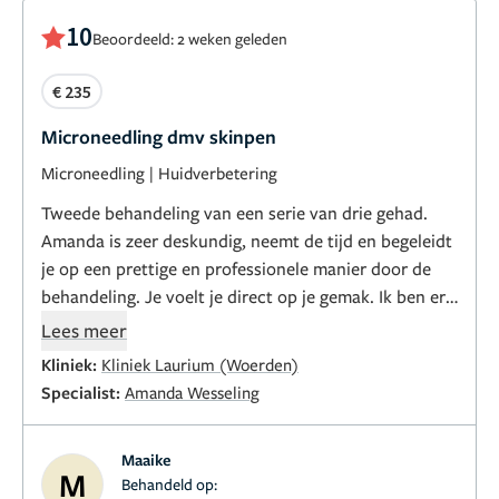
10
Beoordeeld: 2 weken geleden
€ 235
Microneedling dmv skinpen
Microneedling
|
Huidverbetering
Tweede behandeling van een serie van drie gehad.
Amanda is zeer deskundig, neemt de tijd en begeleidt
je op een prettige en professionele manier door de
behandeling. Je voelt je direct op je gemak. Ik ben erg
tevreden en kijk uit naar het eindresultaat.
Lees meer
Kliniek:
Kliniek Laurium (Woerden)
Specialist:
Amanda Wesseling
Maaike
M
Behandeld op: