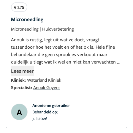
€ 275
Microneedling
Microneedling
|
Huidverbetering
Anouk is rustig, legt uit wat ze doet, vraagt
tussendoor hoe het voelt en of het ok is. Hele fijne
behandelaar die geen sprookjes verkoopt maar
duidelijk uitlegt wat ik wel en miet kan verwachten en
waar ik 100% vertrouwen in heb
Lees meer
Kliniek:
Waterland Kliniek
Specialist:
Anouk Goyens
Anonieme gebruiker
A
Behandeld op:
juli 2026