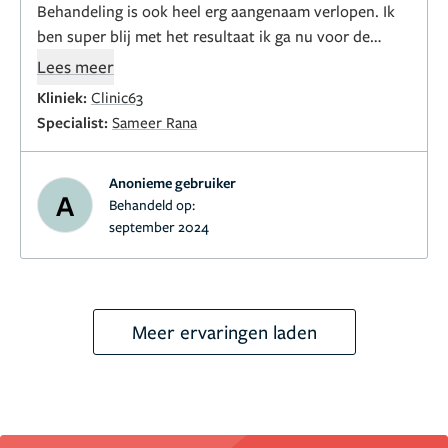
Behandeling is ook heel erg aangenaam verlopen. Ik
ben super blij met het resultaat ik ga nu voor de
ooglidcorrectie bij dokter Sameer en ik heb er de
Lees meer
volle vertrouwen in in deze arts!
Kliniek:
Clinic63
Specialist:
Sameer Rana
Anonieme gebruiker
A
Behandeld op:
september 2024
Meer ervaringen laden