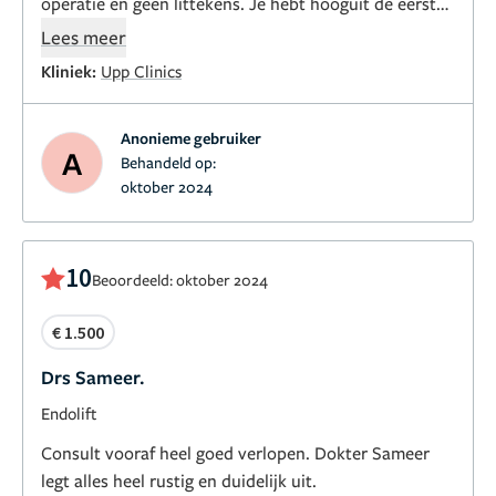
operatie en geen littekens. Je hebt hooguit de eerste
week wat zwellingen en een enkele blauwe plek.
Lees meer
Kliniek:
Upp Clinics
Anonieme gebruiker
A
Behandeld op:
oktober 2024
10
Beoordeeld: oktober 2024
€ 1.500
Drs Sameer.
Endolift
Consult vooraf heel goed verlopen. Dokter Sameer
legt alles heel rustig en duidelijk uit.