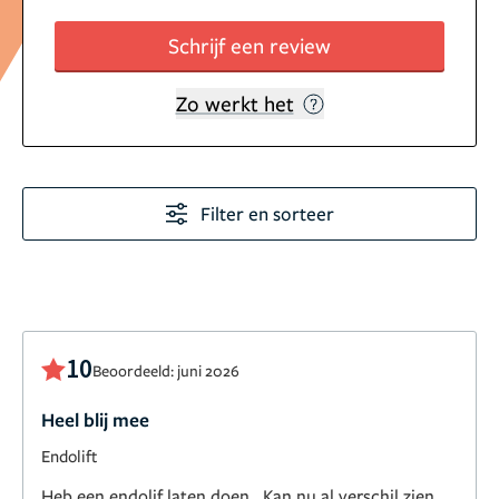
Schrijf een review
Zo werkt het
Filter en sorteer
10
Beoordeeld: juni 2026
Heel blij mee
Endolift
Heb een endolif laten doen . Kan nu al verschil zien