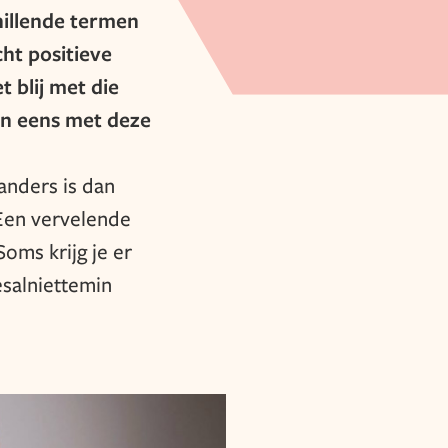
hillende termen
cht positieve
 blij met die
in eens met deze
 anders is dan
. Een vervelende
Soms krijg je er
esalniettemin