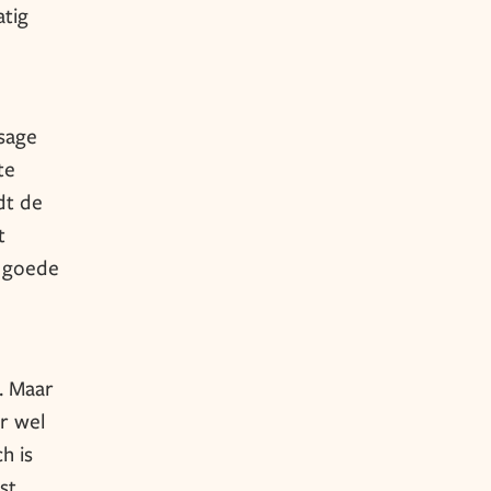
atig
sage
te
dt de
t
n goede
. Maar
er wel
h is
st