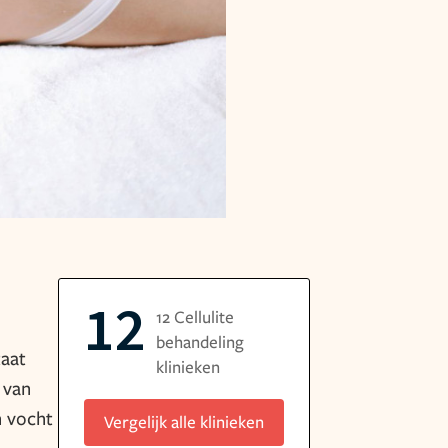
12
12 Cellulite
behandeling
taat
klinieken
 van
n vocht
Vergelijk alle klinieken