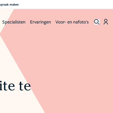
fspraak maken
Specialisten
Ervaringen
Voor- en nafoto's
ite te