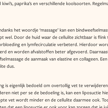
 kiwi’s, paprika’s en verschillende koolsoorten. Regelm
 ondanks het woordje ‘massage’ kan een bindweefselmas
elpt wel. Door de huid waar de cellulite zichtbaar is flink 
bloeding en lymfecirculatie verbeterd. Hierdoor wor
erd en worden afvalstoffen beter afgevoerd. Daarnaas
fselmassage de aanmaak van elastine en collageen. Ee
ite dus.
ng is eigenlijk bedoeld om overtollig vet te verwijderen
eren niet per se de bedoeling is, kan een liposuctie hi
pte vet wordt minder en de cellulite daarmee ook. Toc
ten dat een liposuctie er ook voor kan zorgen dat je jui