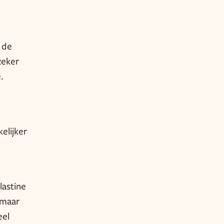
 de
zeker
.
elijker
lastine
 maar
eel