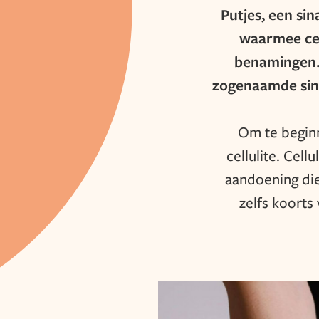
Putjes, een si
waarmee cell
benamingen. 
zogenaamde sina
Om te beginne
cellulite. Cell
aandoening die 
zelfs koorts 