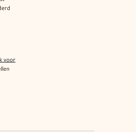
jderd
ek voor
llen