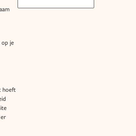
naam
 op je
t hoeft
eid
ite
der