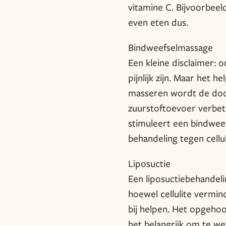
vitamine C. Bijvoorbeeld
even eten dus.
Bindweefselmassage
Een kleine disclaimer:
pijnlijk zijn. Maar het h
masseren wordt de door
zuurstoftoevoer verbet
stimuleert een bindwee
behandeling tegen cellul
Liposuctie
Een liposuctiebehandeli
hoewel cellulite vermind
bij helpen. Het opgehoo
het belangrijk om te we