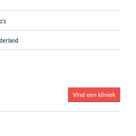
o's
ederland
Vind een kliniek