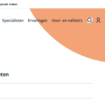
fspraak maken
Specialisten
Ervaringen
Voor- en nafoto's
eten