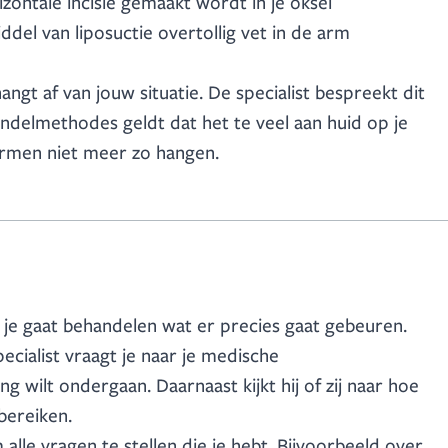
izontale incisie gemaakt wordt in je oksel
ddel van liposuctie overtollig vet in de arm
ngt af van jouw situatie. De specialist bespreekt dit
andelmethodes geldt dat het te veel aan huid op je
rmen niet meer zo hangen.
ie je gaat behandelen wat er precies gaat gebeuren.
cialist vraagt je naar je medische
 wilt ondergaan. Daarnaast kijkt hij of zij naar hoe
bereiken.
lle vragen te stellen die je hebt. Bijvoorbeeld over