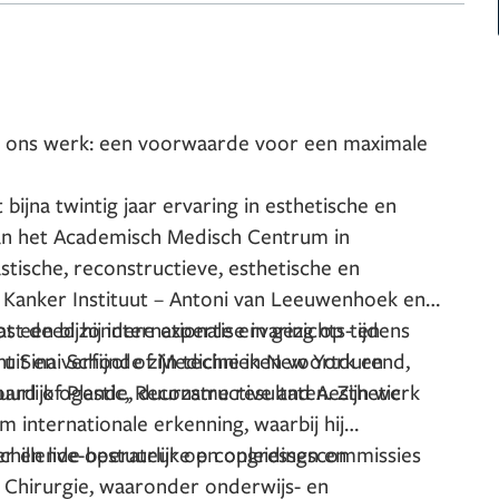
in ons werk: een voorwaarde voor een maximale
bijna twintig jaar ervaring in esthetische en
aan het Academisch Medisch Centrum in
astische, reconstructieve, esthetische en
 Kanker Instituut – Antoni van Leeuwenhoek en
st deed hij internationale ervaring op tijdens
t een bijzondere expertise in gezichts- en
nt Sinai School of Medicine in New York en
 uit en verfijnde zijn technieken voortdurend,
ard of Plastic, Reconstructive and Aesthetic
uurlijk ogende, duurzame resultaten. Zijn werk
 internationale erkenning, waarbij hij
er en live-operateur op congressen en
erschillende bestuurlijke en opleidingscommissies
 Chirurgie, waaronder onderwijs- en