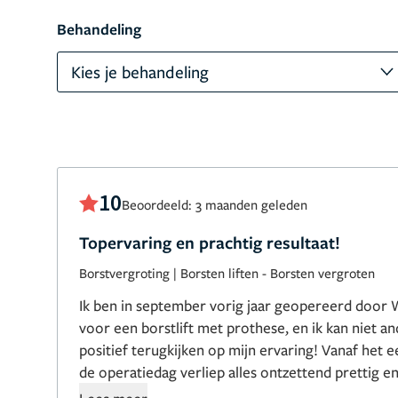
Behandeling
Kies je behandeling
10
Beoordeeld: 3 maanden geleden
Topervaring en prachtig resultaat!
Borstvergroting
|
Borsten liften
-
Borsten vergroten
Ik ben in september vorig jaar geopereerd door 
voor een borstlift met prothese, en ik kan niet 
positief terugkijken op mijn ervaring! Vanaf het e
de operatiedag verliep alles ontzettend prettig en
van der Pot neemt echt de tijd voor je, luistert 