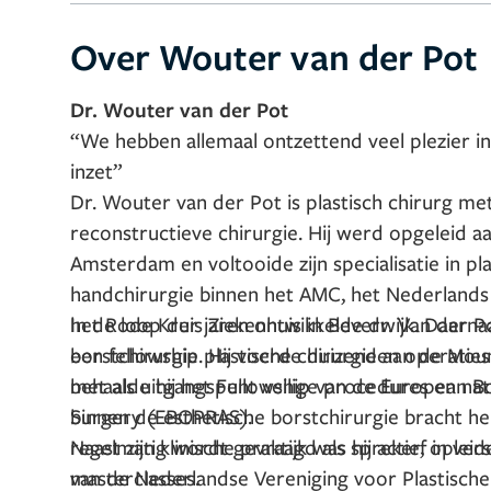
Over Wouter van der Pot
Dr. Wouter van der Pot
“We hebben allemaal ontzettend veel plezier 
inzet”
Dr. Wouter van der Pot is plastisch chirurg met 
reconstructieve chirurgie. Hij werd opgeleid 
Amsterdam en voltooide zijn specialisatie in pl
handchirurgie binnen het AMC, het Nederlands
het Rode Kruis Ziekenhuis in Beverwijk. Daarnaa
In de loop der jaren ontwikkelde dr. Van der Po
een fellowship plastische chirurgie aan de Mou
borstchirurgie. Hij voerde duizenden operaties
behaalde hij het Fellowship van de European Bo
met als uitgangspunt veilige procedures en nat
Surgery (EBOPRAS).
binnen de esthetische borstchirurgie bracht hem
regelmatig wordt gevraagd als spreker, opleid
Naast zijn klinische praktijk was hij actief in v
masterclasses.
van de Nederlandse Vereniging voor Plastische