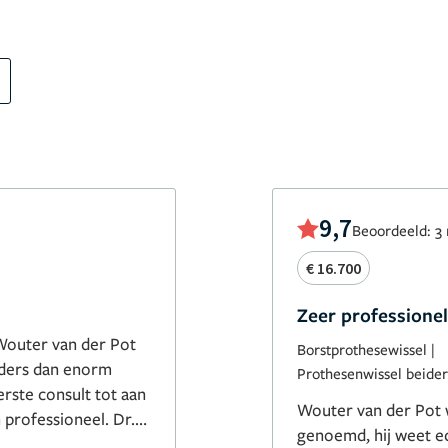
9,7
Beoordeeld: 3
€ 16.700
Zeer professionel
Wouter van der Pot
Borstprothesewissel
|
anders dan enorm
Prothesenwissel beider
erste consult tot aan
Wouter van der Pot w
 professioneel. Dr.
genoemd, hij weet echt
goed naar je wensen