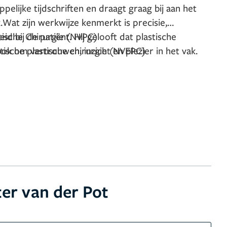
ppelijke tijdschriften en draagt graag bij aan het
.
Wat zijn werkwijze kenmerkt is precisie,
 bij de patiënt. Hij gelooft dat plastische
ische Chirurgie (NVPC)
ook om vertrouwen, inzicht en plezier in het vak.
ische plastische chirurgie (NVEPC)
en naar hoogwaardige zorg en natuurlijke
t binnen- en buitenland.
Als mede-oprichter en
ooimeer Medisch Centrum bouwt hij samen met
 veiligheid en persoonlijke aandacht centraal
ar zowel patiënten als zorgprofessionals zich
er van der Pot