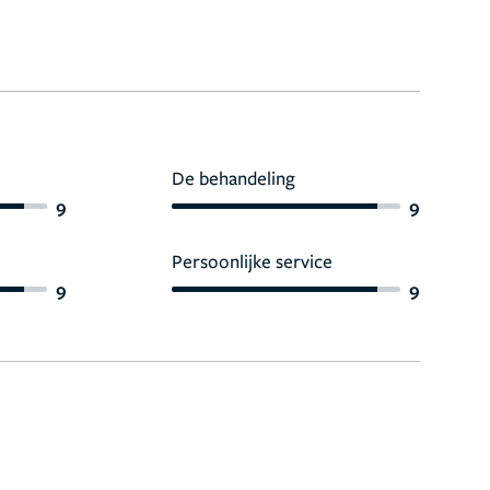
De behandeling
9
9
Persoonlijke service
9
9