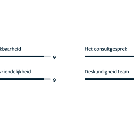
kbaarheid
Het consultgesprek
9
vriendelijkheid
Deskundigheid team
9