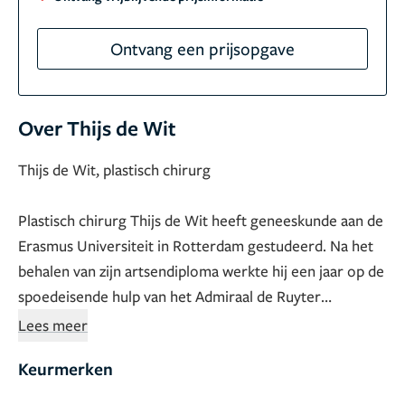
Ontvang een prijsopgave
Over Thijs de Wit
Thijs de Wit, plastisch chirurg
Plastisch chirurg Thijs de Wit heeft geneeskunde aan de
Erasmus Universiteit in Rotterdam gestudeerd. Na het
behalen van zijn artsendiploma werkte hij een jaar op de
spoedeisende hulp van het Admiraal de Ruyter
ziekenhuis in Goes. Daarna volgde Thijs de Wit zijn
Lees meer
vooropleiding tot algemeen chirurg in het Maasstad
Keurmerken
ziekenhuis en Brandwondencentrum in Rotterdam. Zijn
vervolgopleiding tot plastisch chirurg volgde hij in het