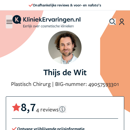
Onafhankelijke reviews & voor- en nafoto’s
Thijs de Wit
Plastisch Chirurg
|
BIG-nummer:
49057593301
8,7
4 reviews
Ontvang vrijblijvende prijsinformatie