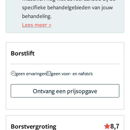
van een consultafspraak of bel 076 - 542 31 54.
Thijs de
specifieke behandelgebieden van jouw
Wit is lid van de Nederlandse Vereniging voor Plastische
behandeling.
Chirurgie
Lees meer >
Borstlift
geen ervaringen
geen voor- en nafoto's
Ontvang een prijsopgave
8,7
Borstvergroting