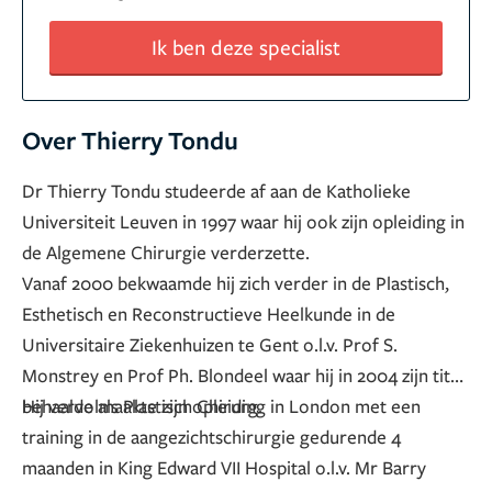
Ik ben deze specialist
Over Thierry Tondu
Dr Thierry Tondu studeerde af aan de Katholieke
Universiteit Leuven in 1997 waar hij ook zijn opleiding in
de Algemene Chirurgie verderzette.
Vanaf 2000 bekwaamde hij zich verder in de Plastisch,
Esthetisch en Reconstructieve Heelkunde in de
Universitaire Ziekenhuizen te Gent o.l.v. Prof S.
Monstrey en Prof Ph. Blondeel waar hij in 2004 zijn titel
behaalde als Plastisch Chirurg.
Hij vervolmaakte zijn opleiding in London met een
training in de aangezichtschirurgie gedurende 4
maanden in King Edward VII Hospital o.l.v. Mr Barry