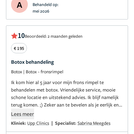
A
Behandeld op:
mei 2026
10
Beoordeeld: 2 maanden geleden
€ 195
Botox behandeling
Botox
|
Botox - fronsrimpel
Ik kom hier al 5 jaar voor mijn frons rimpel te
behandelen met botox. Vriendelijke service, mooie
schone locatie en uitstekend advies. Ik blijf namelijk
terug komen. ;) Zeker aan te bevelen als je eerlijk en
goed advies en behandeling wilt.
Lees meer
|
Kliniek:
Upp Clinics
Specialist:
Sabrina Meegdes