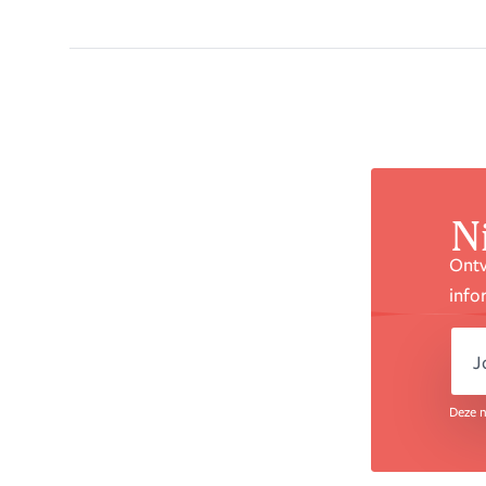
N
Ontv
info
e
Deze n