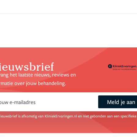
ieuwsbrief
ang het laatste nieuws, reviews en
rmatie over jouw behandeling.
Meld je aan
mail
ieuwsbrief is afkomstig van KliniekErvaringen.nl en niet gebonden aan een specifieke 