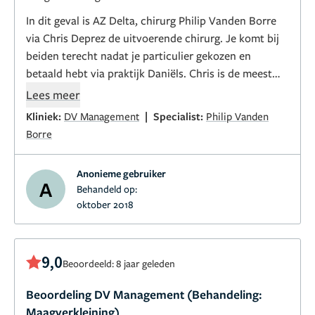
In dit geval is AZ Delta, chirurg Philip Vanden Borre
via Chris Deprez de uitvoerende chirurg. Je komt bij
beiden terecht nadat je particulier gekozen en
betaald hebt via praktijk Daniëls. Chris is de meest
aimabele caretaker die je je maar kunt wensen als
Lees meer
toekomstig "patiënt", alsmede zeer duidelijk en
|
Kliniek:
DV Management
Specialist:
Philip Vanden
servicegericht. Een fijn mens om mee samen te
Borre
"werken" en de rustgever alvorens je de toch grote
beslissing en stap gaat maken. In het AZ Delta wordt
Anonieme gebruiker
je vervolgens in de watten gelegd, lief en zorgzaam
A
Behandeld op:
personeel, bijzonder aardig, duidelijk in
oktober 2018
informatieverstrekking en altijd bereid tot die ene
extra minuut waarop je toch nog wat wilt weten of
verkrijgen. Mijn operatie ging meer dan perfect, ik
9,0
Beoordeeld: 8 jaar geleden
had de meest vakkundige chirurg, Philip Vanden
Borre, zo was hij gekenmerkt en zo bleek het ook.
Beoordeling DV Management (Behandeling:
Daarnaast is hij duidelijk naar je, geen poespas,
Maagverkleining)