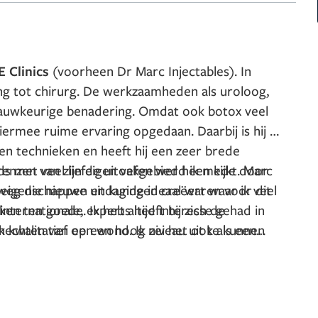
 Clinics
(voorheen Dr Marc Injectables). In
ng tot chirurg. De werkzaamheden als uroloog,
 nauwkeurige benadering. Omdat ook botox veel
iermee ruime ervaring opgedaan. Daarbij is hij is
n technieken en heeft hij een zeer brede
enzen van zijn eigen vakgebied heen kijkt. Marc
eds met veel liefde uitoefen werd ik mede door
 eigenschappen en kunde ideaal waren voor dit
eg die nieuwe uitdagingen creëert waar ik veel
internationale, experts heeft hij zich de
ken ten goede. Ik heb altijd interesse gehad in
 kwalitatief op een hoog niveau uit te kunnen
k hechten van een wond. Ik zei het ook als een
prikkelt en maakt enthousiast. Maar de meeste
etisch behandeling kan geven.