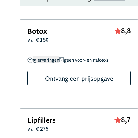
Botox
8,8
v.a. € 150
15 ervaringen
geen voor- en nafoto's
Ontvang een prijsopgave
Lipfillers
8,7
v.a. € 275