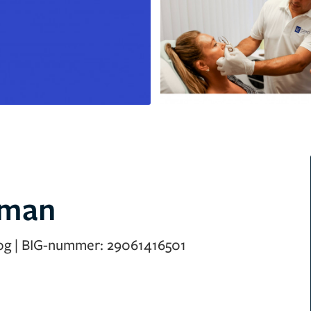
oman
og
|
BIG-nummer:
29061416501