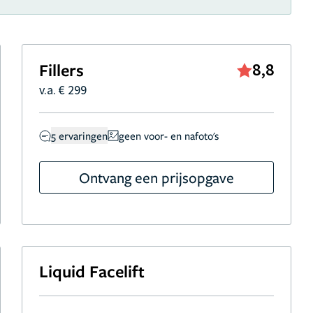
Fillers
8,8
v.a. € 299
5 ervaringen
geen voor- en nafoto's
Ontvang een prijsopgave
Liquid Facelift