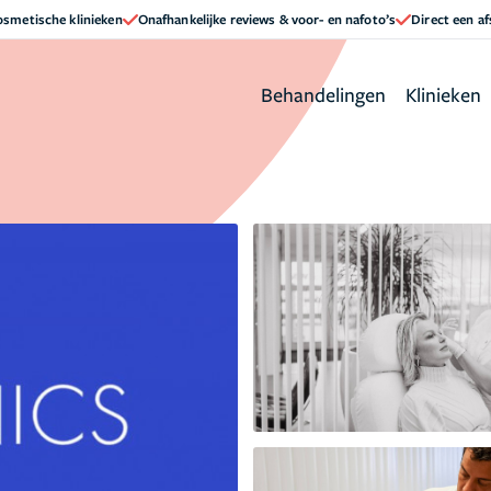
cosmetische klinieken
Onafhankelijke reviews & voor- en nafoto’s
Direct een a
Behandelingen
Klinieken