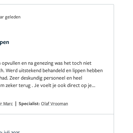
aar geleden
lpen
n opvullen en na genezing was het toch niet
h. Werd uitstekend behandeld en lippen hebben
had. Zeer deskundig personeel en heel
kom zeker terug . Je voelt je ook direct op je
resultaat nu en even afwachten hoe dit geneest.
|
dr Marc
Specialist:
Olaf Vrooman
p:
juli 2025