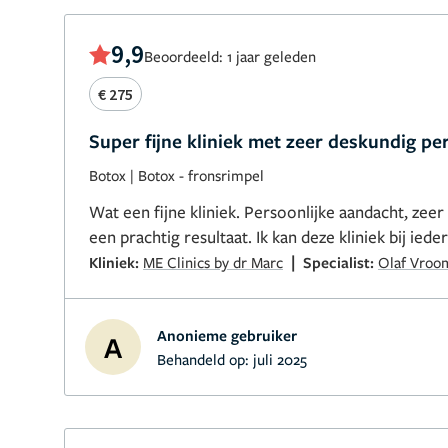
9,9
Beoordeeld: 1 jaar geleden
€ 275
Super fijne kliniek met zeer deskundig pe
Botox
|
Botox - fronsrimpel
Wat een fijne kliniek. Persoonlijke aandacht, ze
een prachtig resultaat. Ik kan deze kliniek bij ied
|
Kliniek:
ME Clinics by dr Marc
Specialist:
Olaf Vroo
Anonieme gebruiker
A
Behandeld op:
juli 2025