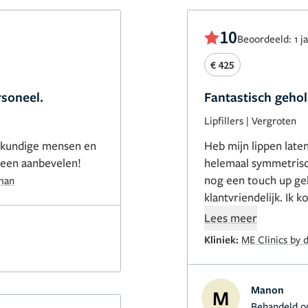
10
Beoordeeld: 1 j
€ 425
rsoneel.
Fantastisch geho
Lipfillers
|
Vergroten
er kundige mensen en
Heb mijn lippen late
ereen aanbevelen!
helemaal symmetrisc
nog een touch up ge
man
klantvriendelijk. Ik 
gemak. Blij met het 
Lees meer
Kliniek:
ME Clinics by 
Manon
M
Behandeld o