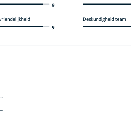
9
vriendelijkheid
Deskundigheid team
9