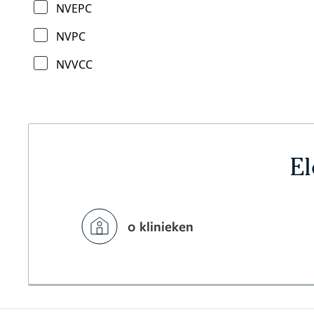
NVEPC
NVPC
NVVCC
El
0 klinieken