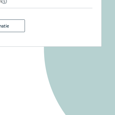
n
matie