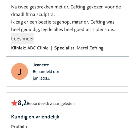
Na twee gesprekken met dr. Eefting gekozen voor de
draadlift na sculptra.
Ik zag er een beetje tegenop, maar dr. Eefting was
heel geduldig, legde alles heel goed uit tijdens de
behandeling en het is mij 100% meegevallen. Ik ben
Lees meer
heel blij met het resultaat en blij dat ik, na meerdere
|
Kliniek:
ABC Clinic
Specialist:
Merel Eefting
klinieken onderzocht te hebben, voor ABC kliniek
gekozen heb. Iedereen is heel aardig en behulpzaam.
Jeanette
Aanrader!
J
Behandeld op:
juni 2024
8,2
Beoordeeld: 2 jaar geleden
Kundig en vriendelijk
Profhilo