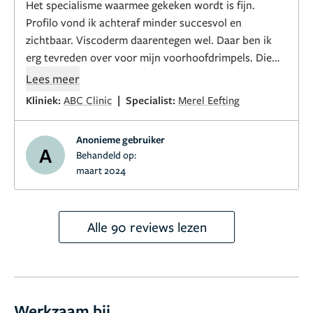
Het specialisme waarmee gekeken wordt is fijn.
Profilo vond ik achteraf minder succesvol en
zichtbaar. Viscoderm daarentegen wel. Daar ben ik
erg tevreden over voor mijn voorhoofdrimpels. Die
zijn zo goed als verdwenen!
Lees meer
|
Kliniek:
ABC Clinic
Specialist:
Merel Eefting
Anonieme gebruiker
A
Behandeld op:
maart 2024
Alle 90 reviews lezen
Werkzaam bij