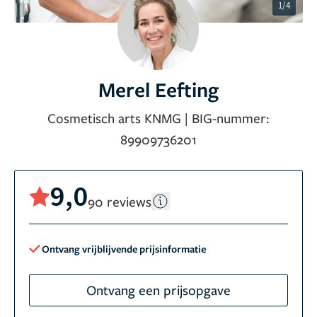
1/4
Merel Eefting
Cosmetisch arts KNMG
|
BIG-nummer:
89909736201
9,0
90 reviews
Ontvang vrijblijvende prijsinformatie
Ontvang een prijsopgave