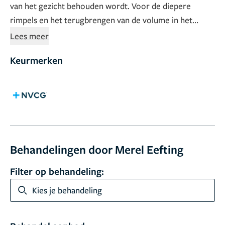
van het gezicht behouden wordt. Voor de diepere
rimpels en het terugbrengen van de volume in het
gezicht maakt ze gebruik van fillers op basis van
Lees meer
hyaluronzuur. Merel staat voor een professioneel
Keurmerken
duidelijk en persoonlijk advies, met een goede nazorg
en een controle afspraak.
BIGNR: 89909736201
Behandelingen door Merel Eefting
Filter op behandeling:
Kies je behandeling