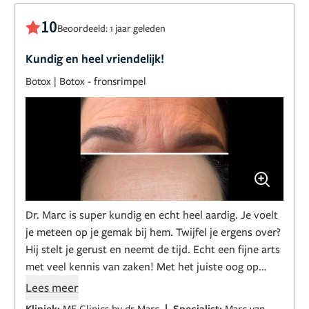
10
Beoordeeld: 1 jaar geleden
Kundig en heel vriendelijk!
Botox
|
Botox - fronsrimpel
Dr. Marc is super kundig en echt heel aardig. Je voelt
je meteen op je gemak bij hem. Twijfel je ergens over?
Hij stelt je gerust en neemt de tijd. Echt een fijne arts
met veel kennis van zaken! Met het juiste oog op
natuurlijke schoonheid! ☺️
Lees meer
|
Kliniek:
ME Clinics by dr Marc
Specialist:
Marc van